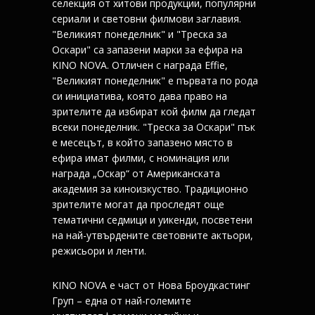
селекция от хитови продукции, популярни
сериали и световни филмови заглавия.
"Великият понеделник" и "Треска за
Оскари" са запазени марки за ефира на
KINO NOVA. Отличен с награда Effie,
"Великият понеделник" е първата по рода
си инициатива, която дава право на
зрителите да избират кой филм да гледат
всеки понеделник. "Треска за Оскари" пък
е месецът, в който запазено място в
ефира имат филми, с номинация или
награда „Оскар“ от Американската
академия за киноизкуство. Традиционно
зрителите могат да проследят още
тематични седмици и уикенди, посветени
на най-утвърдените световните актьори,
режисьори и ленти.
KINO NOVA е част от Нова Броудкастинг
Груп – една от най-големите