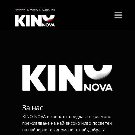
За нас
KINO NOVA е каналът предлагащ филмово
преживяване на най-високо ниво посветен
на найверните киномани, с най-добрата